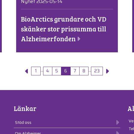
Nyhet 2025-05-14
BioArctics grundare och VD
skänker stor prissumma till
Alzheimerfonden
...
...
1
4
5
6
7
8
23
Länkar
A
Ve
Stöd oss
Te
Om Alzheimer