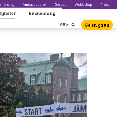
r företag
Ambassadörer
Om oss
Webbshop
Press
Nyheter
Evenemang
Sök
Ge en gåva