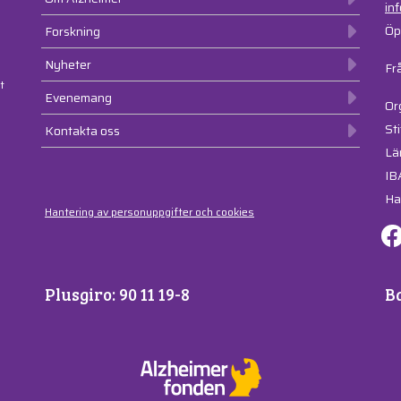
in
Öp
Forskning
Nyheter
Fr
t
Evenemang
Or
St
Kontakta oss
Lä
IB
Ha
Hantering av personuppgifter och cookies
Plusgiro: 90 11 19-8
Ba