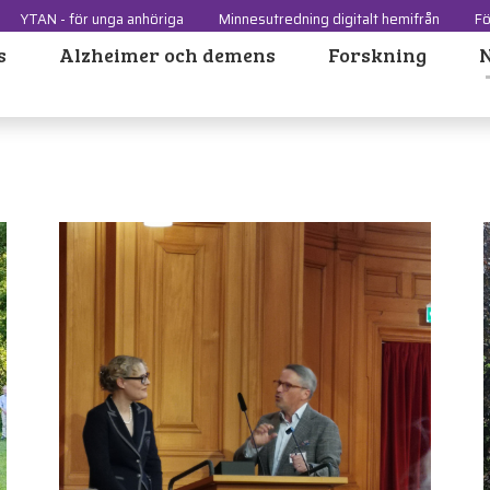
YTAN - för unga anhöriga
Minnesutredning digitalt hemifrån
Fö
s
Alzheimer och demens
Forskning