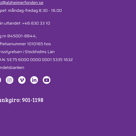
fo@alzheimerfonden.se
pet: måndag-fredag 8.30 - 16.00
ån utlandet: +46 830 33 10
g.nr 845001-8844,
iftelsenummer 1010165 hos
nsstyrelsen i Stockholms Län
AN: SE75 6000 0000 0001 5335 1632
ndelsbanken
nkgiro: 901-1198