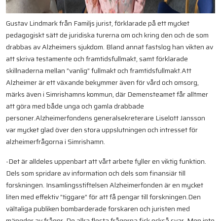
Gustav Lindmark från Familjs jurist, förklarade på ett mycket
pedagogiskt sätt de juridiska turerna om och kring den och de som
drabbas av Alzheimers sjukdom. Bland annat fastslog han vikten av
att skriva testamente och framtidsfullmakt, samt förklarade
skillnaderna mellan ”vanlig” fullmakt och framtidsfullmakt.
Att
Alzheimer är ett växande bekymmer även för vård och omsorg,
märks även i Simrishamns kommun, där Demensteamet får alltmer
att göra med både unga och gamla drabbade
personer.
Alzheimerfondens generalsekreterare Liselott Jansson
var mycket glad över den stora uppslutningen och intresset för
alzheimerfrågorna i Simrishamn.
-Det är alldeles uppenbart att vårt arbete fyller en viktig funktion.
Dels som spridare av information och dels som finansiär till
forskningen. Insamlingsstiftelsen Alzheimerfonden är en mycket
liten med effektiv ”tiggare” för att få pengar till forskningen.
Den
vältaliga publiken bombarderade forskaren och juristen med
mängder av frågor. De allra flesta frågorna fick också svar. Men inte