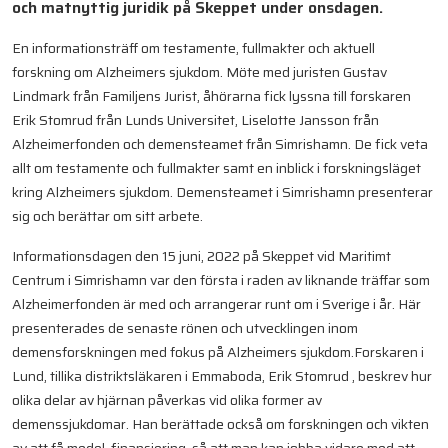
och matnyttig juridik på Skeppet under onsdagen.
En informationsträff om testamente, fullmakter och aktuell
forskning om Alzheimers sjukdom. Möte med juristen Gustav
Lindmark från Familjens Jurist, åhörarna fick lyssna till forskaren
Erik Stomrud från Lunds Universitet, Liselotte Jansson från
Alzheimerfonden och demensteamet från Simrishamn. De fick veta
allt om testamente och fullmakter samt en inblick i forskningsläget
kring Alzheimers sjukdom. Demensteamet i Simrishamn presenterar
sig och berättar om sitt arbete.
Informationsdagen den 15 juni, 2022 på Skeppet vid Maritimt
Centrum i Simrishamn var den första i raden av liknande träffar som
Alzheimerfonden är med och arrangerar runt om i Sverige i år. Här
presenterades de senaste rönen och utvecklingen inom
demensforskningen med fokus på Alzheimers sjukdom.
Forskaren i
Lund, tillika distriktsläkaren i Emmaboda, Erik Stomrud , beskrev hur
olika delar av hjärnan påverkas vid olika former av
demenssjukdomar. Han berättade också om forskningen och vikten