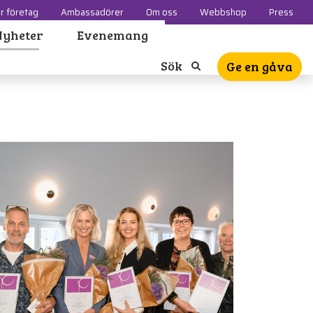
r företag
Ambassadörer
Om oss
Webbshop
Press
Nyheter
Evenemang
Sök
Ge en gåva