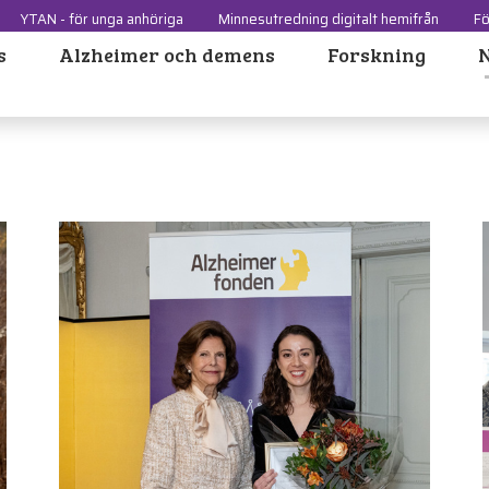
YTAN - för unga anhöriga
Minnesutredning digitalt hemifrån
Fö
s
Alzheimer och demens
Forskning