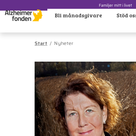
Familjer mitt i livet
Bli månadsgivare
Stöd os
Start
Nyheter