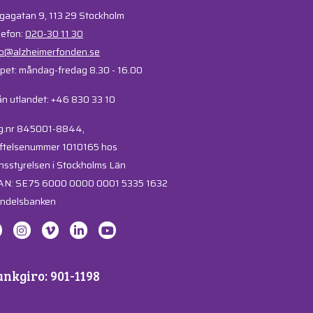
gagatan 9, 113 29 Stockholm
lefon:
020-30 11 30
fo@alzheimerfonden.se
pet: måndag-fredag 8.30 - 16.00
ån utlandet: +46 830 33 10
g.nr 845001-8844,
iftelsenummer 1010165 hos
nsstyrelsen i Stockholms Län
AN: SE75 6000 0000 0001 5335 1632
ndelsbanken
nkgiro: 901-1198