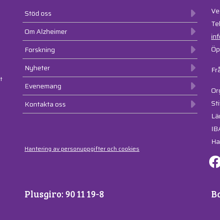
Ve
Stöd oss
Te
Om Alzheimer
in
Öp
Forskning
Nyheter
Fr
t
Evenemang
Or
St
Kontakta oss
Lä
IB
Ha
Hantering av personuppgifter och cookies
Plusgiro: 90 11 19-8
Ba