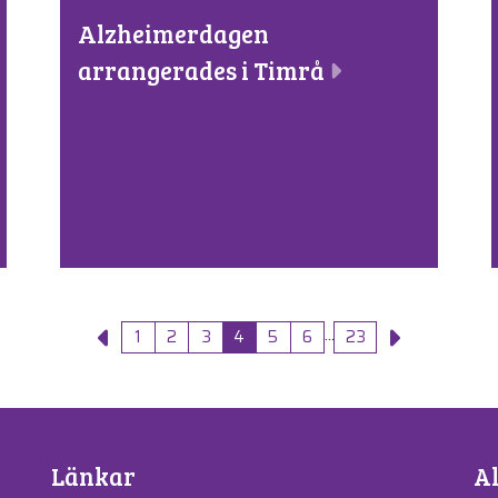
Alzheimerdagen
arrangerades i Timrå
...
1
2
3
4
5
6
23
Länkar
A