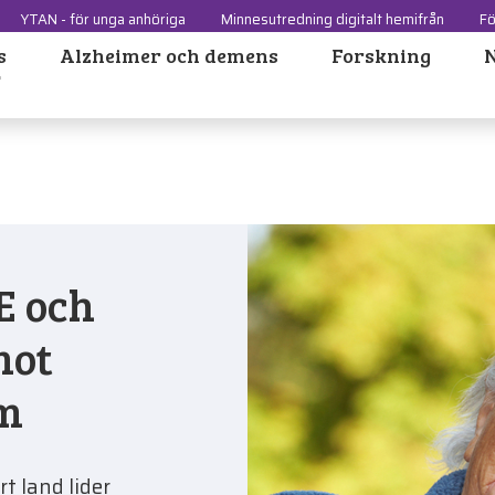
YTAN - för unga anhöriga
Minnesutredning digitalt hemifrån
Fö
s
Alzheimer och demens
Forskning
 och
mot
om
t land lider