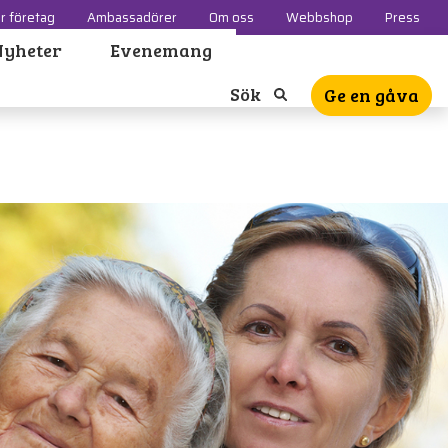
r företag
Ambassadörer
Om oss
Webbshop
Press
Nyheter
Evenemang
Sök
Ge en gåva