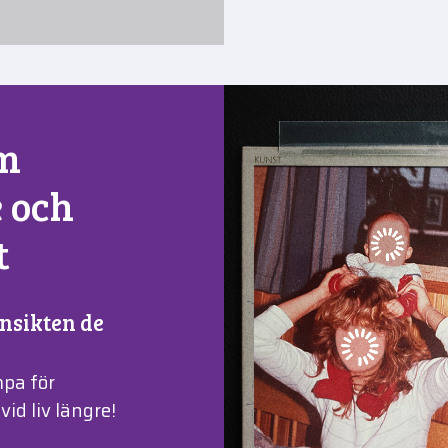
om
 och
t
ansikten de
mpa för
id liv längre!