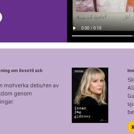
ning om livsstil och
In
Sk
n motverka debuten av
Al
ukdom genom
Gu
ingar.
sj
be