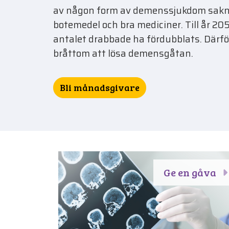
av någon form av demenssjukdom sak
botemedel och bra mediciner. Till år 2
antalet drabbade ha fördubblats. Därför
bråttom att lösa demensgåtan.
Bli månadsgivare
Ge en gåva