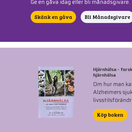
Ge en gåva idag eller bli månadsgivare.
Skänk en gåva
Bli Månadsgivare
Hjärnhälsa - forsk
hjärnhälsa
Om hur man ka
Alzheimers sj
livsstilsförändr
Köp boken