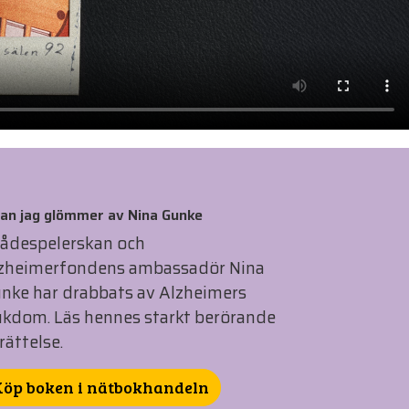
nan jag glömmer av Nina Gunke
ådespelerskan och
zheimerfondens ambassadör Nina
nke har drabbats av Alzheimers
ukdom. Läs hennes starkt berörande
rättelse.
Köp boken i nätbokhandeln