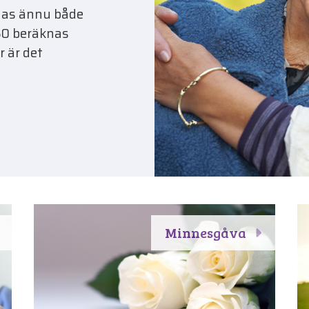
nas ännu både
050 beräknas
 är det
Minnesgåva