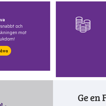
åva
 snabbt och
orskningen mot
jukdom!
gåva
Ge en