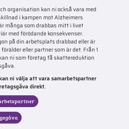
ch organisation kan ni också vara med
 skillnad i kampen mot Alzheimers
är många som drabbas mitt i livet
riär med förödande konsekvenser.
on på din arbetsplats drabbad eller är
n förälder eller partner som är det. Från 1
kan ni som företag få skattereduktion
gsgåva.
an ni välja att vara samarbetspartner
öretagsgåva direkt.
arbetspartner
agsgåva