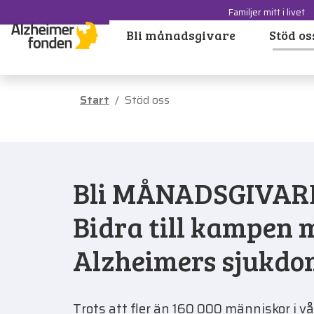
Familjer mitt i livet
Bli månadsgivare
Stöd os
Start
Stöd oss
Bli MÅNADSGIVARE
Bidra till kampen 
Alzheimers sjukd
Trots att fler än 160 000 människor i vår