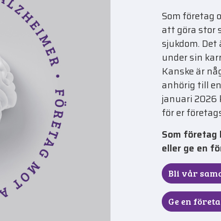
Som företag o
att göra stor
sjukdom. Det 
under sin kar
Kanske är någ
anhörig till e
januari 2026 
för er företa
Som företag k
eller ge en f
Bli vår sam
Ge en föret